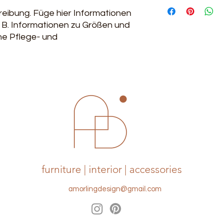
sind rechtlich vorge
Das ist eine Versand
Möglichkeit, das Ve
hier über deine Ve
reibung. Füge hier Informationen 
gewinnen.
Versandkosten. Kla
. B. Informationen zu Größen und 
rechtlich vorgeschri
ne Pflege- und 
das Vertrauen dein
furniture | interior | accessories
amorlingdesign@gmail.com