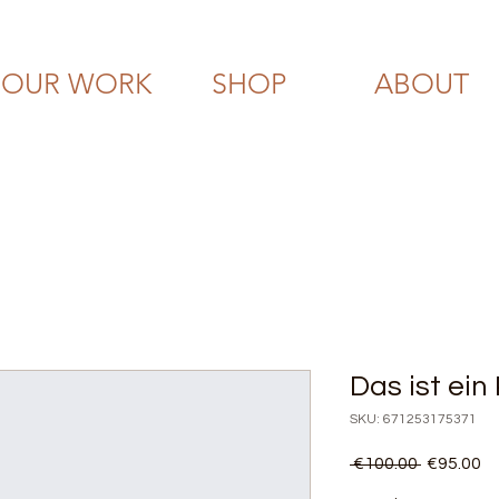
OUR WORK
SHOP
ABOUT
Das ist ein
SKU: 671253175371
Regular
Sa
 €100.00 
€95.00
Price
Pr