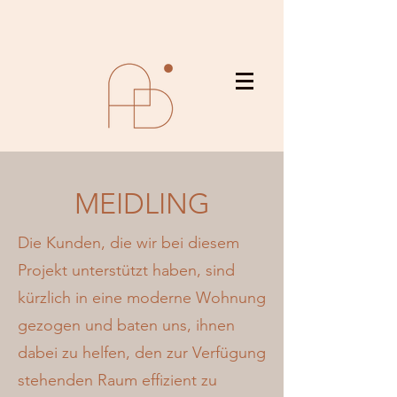
MEIDLING
Die Kunden, die wir bei diesem
Projekt unterstützt haben, sind
kürzlich in eine moderne Wohnung
gezogen und baten uns, ihnen
dabei zu helfen, den zur Verfügung
stehenden Raum effizient zu